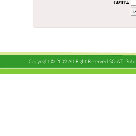
รหัสผ่าน: