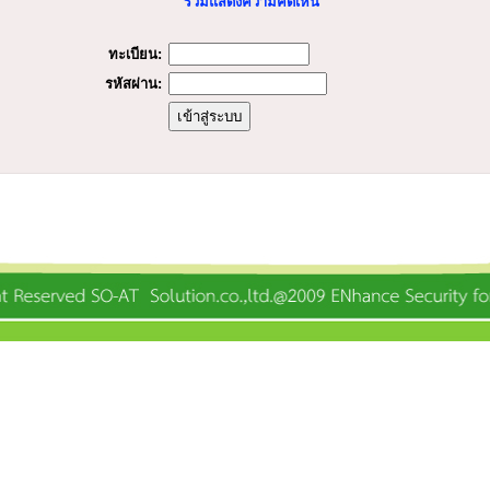
ร่วมแสดงความคิดเห็น
ทะเบียน:
รหัสผ่าน: