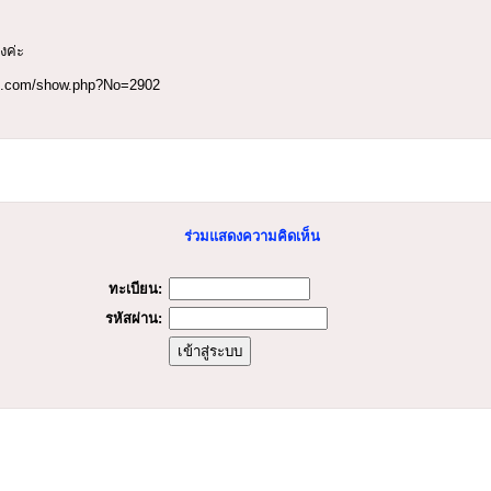
งค่ะ
op.com/show.php?No=2902
ร่วมแสดงความคิดเห็น
ทะเบียน:
รหัสผ่าน: