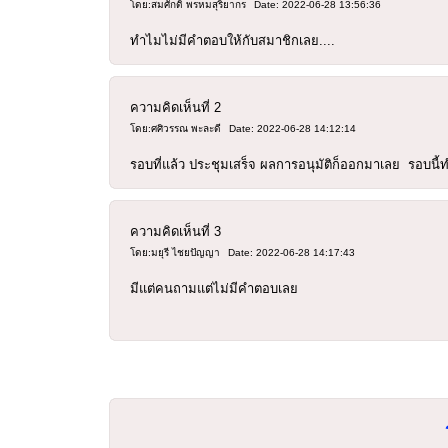
โดย:สมศักดิ์ พรหมสุริยากร
Date: 2022-06-28 13:56:36
ทำไมไม่มีคำตอบให้กับสมาชิกเลย....
ความคิดเห็นที่
2
โดย:ศศิวรรณ พะละดี
Date: 2022-06-28 14:12:14
รอบที่แล้ว ประชุมเสร็จ ผลการอนุมัติก็ออกมาเลย รอบนี้ทำ
ความคิดเห็นที่
3
โดย:มยุรี ไชยปัญญา
Date: 2022-06-28 14:17:43
มีแต่คนถามแต่ไม่มีคำตอบเลย
ร