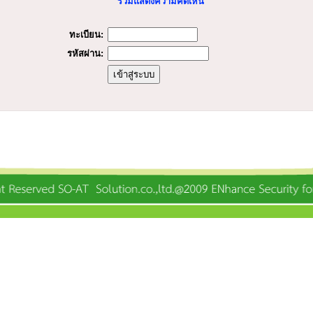
ร่วมแสดงความคิดเห็น
ทะเบียน:
รหัสผ่าน: