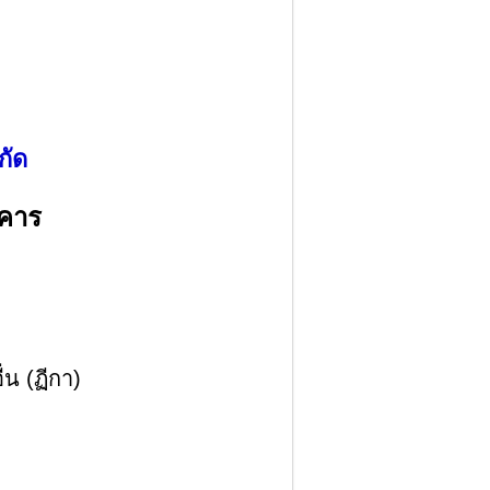
กัด
คาร
่น (ฏีกา)