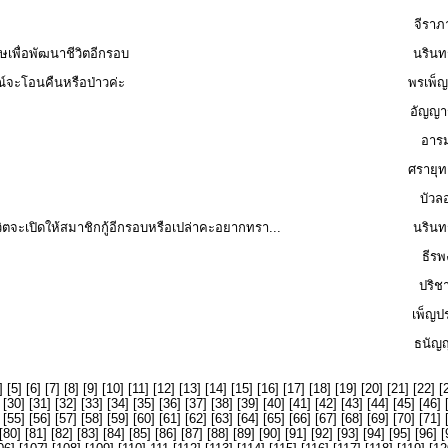
จีราภ
ษเพื่อพัฒนาชีวิตอีกรอบ
นรินท
ณ์จะโอนคืนหรือป่าวค่ะ
พรเพ็ญ
อัญญาร
อารม
ศรายุท
บัวล
วิตจะเปิดให้สมาชิกกู้อีกรอบหรือเปล่าคะอยากทรา...
นรินท
ธีรพ
ปริชา
เพ็ญป
ธนัญญ
] [
5
] [
6
] [
7
] [
8
] [
9
] [
10
] [
11
] [
12
] [
13
] [
14
] [
15
] [
16
] [
17
] [
18
] [
19
] [
20
] [
21
] [
22
] [
 [
30
] [
31
] [
32
] [
33
] [
34
] [
35
] [
36
] [
37
] [
38
] [
39
] [
40
] [
41
] [
42
] [
43
] [
44
] [
45
] [
46
] 
 [
55
] [
56
] [
57
] [
58
] [
59
] [
60
] [
61
] [
62
] [
63
] [
64
] [
65
] [
66
] [
67
] [
68
] [
69
] [
70
] [
71
] 
[
80
] [
81
] [
82
] [
83
] [
84
] [
85
] [
86
] [
87
] [
88
] [
89
] [
90
] [
91
] [
92
] [
93
] [
94
] [
95
] [
96
] [