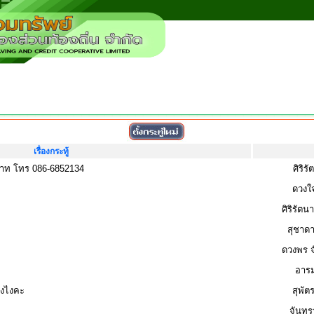
เรื่องกระทู้
บาท โทร 086-6852134
ศิริร
ดวงใ
ศิริรัตน
สุชาด
ดวงพร จ
อารม
ังไงคะ
สุพัต
จันท