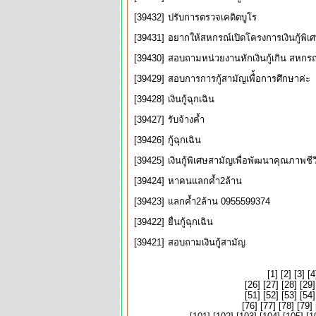
[39432]
ปรับการตรวจเคดิตบูโร
[39431]
อยากให้สหกรณ์เปิดโครงการเงินกู้พิเศ
[39430]
สอบถามหน่วยงานหักเงินกู้เกิน สหกร
[39429]
สอบการการกู้สามัญเพื่้อการศึกษาค่ะ
[39428]
เงินกู้ฉุกเฉิน
[39427]
รับจ้างค้ำ
[39426]
กู้ฉุกเฉิน
[39425]
เงินกู้พิเศษสามัญเพื่อพัฒนาคุณภาพชี
[39424]
หาคนแลกค้ำ2ล้าน
[39423]
แลกค้ำ2ล้าน 0955599374
[39422]
ยื่นกู้ฉุกเฉิน
[39421]
สอบถามเงินกู้สามัญ
[
1
] [
2
] [
3
] [
4
[
26
] [
27
] [
28
] [
29
]
[
51
] [
52
] [
53
] [
54
]
[
76
] [
77
] [
78
] [
79
] 