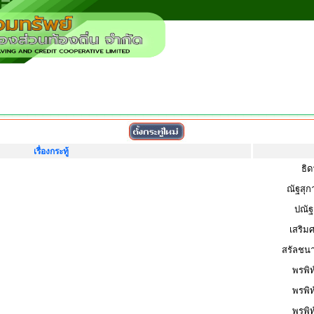
เรื่องกระทู้
ธิด
ณัฐสุก
ปณัฐ
เสริมศ
สรัลชนา 
พรพิท
พรพิท
พรพิท