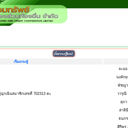
เรื่องกระทู้
ละออ
นงลัก
พัชญา
ุกเฉินสมาชิกเลขที่ 702313 คะ
วารุณี
สุภ
สาลินี
ธนภรณ
ศิริพร