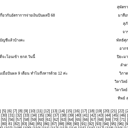
สุพัตร
่ยวกับอัตราการจ่ายเงินปันผลปี 68
มาสือน
สุภ
จาร
บัญชีแล้วบ้างคะ
พัทธ์ศุ
อาภร
ี่จะโอนเข้า ธกส.วันนี้
ปิยะมา
ลำดว
เมื่อปันผล 9 เดือน ทำไมถึงหารด้วย 12 ค่ะ
วิภาด
วิลาวัลย
วิลาวัลย
ทิพย์ 
] [
5
] [
6
] [
7
] [
8
] [
9
] [
10
] [
11
] [
12
] [
13
] [
14
] [
15
] [
16
] [
17
] [
18
] [
19
] [
20
] [
21
] [
22
] [
 [
30
] [
31
] [
32
] [
33
] [
34
] [
35
] [
36
] [
37
] [
38
] [
39
] [
40
] [
41
] [
42
] [
43
] [
44
] [
45
] [
46
] 
 [
55
] [
56
] [
57
] [
58
] [
59
] [
60
] [
61
] [
62
] [
63
] [
64
] [
65
] [
66
] [
67
] [
68
] [
69
] [
70
] [
71
] 
 [
80
] 81 [
82
] [
83
] [
84
] [
85
] [
86
] [
87
] [
88
] [
89
] [
90
] [
91
] [
92
] [
93
] [
94
] [
95
] [
96
] [
9