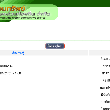
เรื่องกระทู้
ธิเดช 
าดเปล่าคะ
บรรจ
กเงินปันผล 68
ศิริศั
สุธาส
ณภาภัช
พินัยศ
ปาณิด
อังคณา