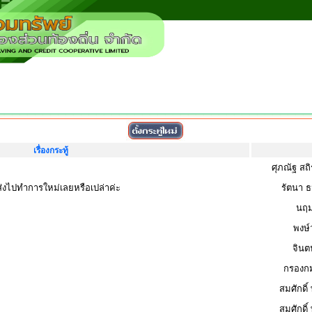
เรื่องกระทู้
ศุภณัฐ สถ
งไปทำการใหม่เลยหรือเปล่าค่ะ
รัตนา ธ
นฤม
พงษ์
จินต
กรองกม
สมศักดิ์
สมศักดิ์