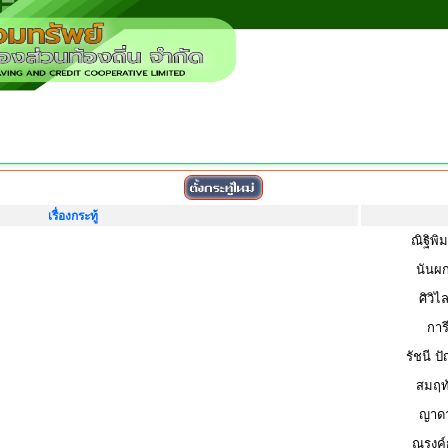
เรื่องกระทู้
ณิฐิพิ
นันผ
ศิวิ
การ
รัชนี ป
สมฤทั
ญาดา
ณรงค์