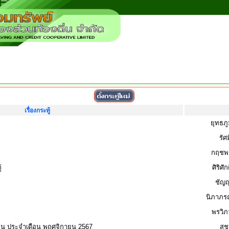
เรื่องกระทู้
ยุทธภ
รัศ
กฤชพณ
้
ศิริศั
ชัญญ
นิภาภรณ
พรวิภ
เกิน ประจำเดือน พฤศจิกายน 2567
สุ