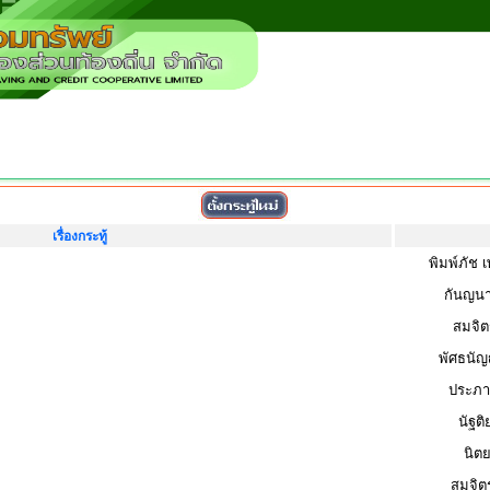
เรื่องกระทู้
พิมพ์ภัช 
กันญน
สมจิต
พัศธนัญ
ประภา
นัฐต
นิต
สมจิต