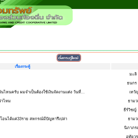
เรื่องกระทู้
มะลิ
ธนกร
ไหนครับ ผมจำเป็นต้องใช้เงินจัดงานแต่ง วันที่...
เทวั
ว่าไหม
ธามวด
ธีร์วิชญ
าโอนได้แค่33ราย สหกรณ์มีปัญหารึเปล่า
ธามวด
นิภาภรณ
อุทัยว