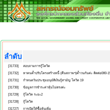
ลำดับ
[31733]
สอบถามการกู้โควิด
[31732]
หาคนค้ำปรับโครงสร้างหนี้ (คืนสภาพฯ)ค้ำวนกันค่ะ ติดต่อ080-
[31731]
กำหนดวันประชุมอนุมัติเงินกู้สามัญ โควิด 19
[31730]
ข้อมูลการชำระค่าหุ้นไม่ตรงค่ะ
[31729]
กู้โควิค ระยะ2
[31728]
กู้โควิค
[31727]
การเปิดให้ซื้อหุ้นเพิ่ม